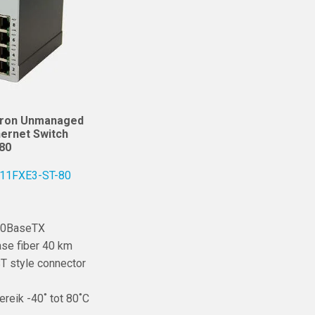
Tron Unmanaged
thernet Switch
80
 111FXE3-ST-80
00BaseTX
se fiber 40 km
T style connector
reik -40˚ tot 80˚C