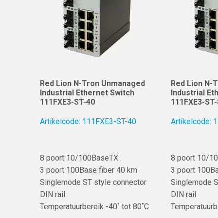
Red Lion N-Tron Unmanaged
Red Lion N-
Industrial Ethernet Switch
Industrial E
111FXE3-ST-40
111FXE3-ST-
Artikelcode: 111FXE3-ST-40
Artikelcode:
8 poort 10/100BaseTX
8 poort 10/1
3 poort 100Base fiber 40 km
3 poort 100Ba
Singlemode ST style connector
Singlemode S
DIN rail
DIN rail
Temperatuurbereik -40˚ tot 80˚C
Temperatuurbe