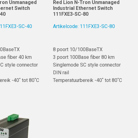
Tron Unmanaged
Red Lion N-Tron Unmanaged
thernet Switch
Industrial Ethernet Switch
-40
111FXE3-SC-80
 111FXE3-SC-40
Artikelcode: 111FXE3-SC-80
00BaseTX
8 poort 10/100BaseTX
se fiber 40 km
3 poort 100Base fiber 80 km
C style connector
Singlemode SC style connector
DIN rail
reik -40˚ tot 80˚C
Temperatuurbereik -40˚ tot 80˚C