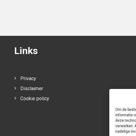
Links
Privacy
Disclaimer
Cookie policy
Om de beste
informatie o
deze techno
verwerken. 
nadelige in