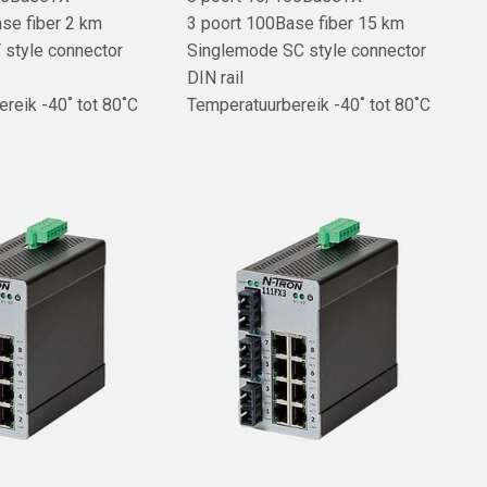
se fiber 2 km
3 poort 100Base fiber 15 km
 style connector
Singlemode SC style connector
DIN rail
reik -40˚ tot 80˚C
Temperatuurbereik -40˚ tot 80˚C