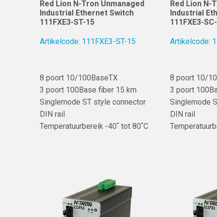
Red Lion N-Tron Unmanaged
Red Lion N-
Industrial Ethernet Switch
Industrial E
111FXE3-ST-15
111FXE3-SC
Artikelcode: 111FXE3-ST-15
Artikelcode:
8 poort 10/100BaseTX
8 poort 10/1
3 poort 100Base fiber 15 km
3 poort 100Ba
Singlemode ST style connector
Singlemode S
DIN rail
DIN rail
Temperatuurbereik -40˚ tot 80˚C
Temperatuurbe