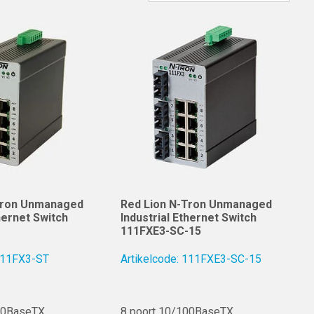
Tron Unmanaged
Red Lion N-Tron Unmanaged
thernet Switch
Industrial Ethernet Switch
111FXE3-SC-15
 111FX3-ST
Artikelcode: 111FXE3-SC-15
00BaseTX
8 poort 10/100BaseTX