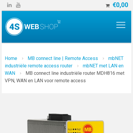
€
0,00


Home
MB connect line | Remote Access
mbNET
industriële remote access router
mbNET met LAN en
WAN
MB connect line industriële router MDH816 met
VPN, WAN en LAN voor remote access