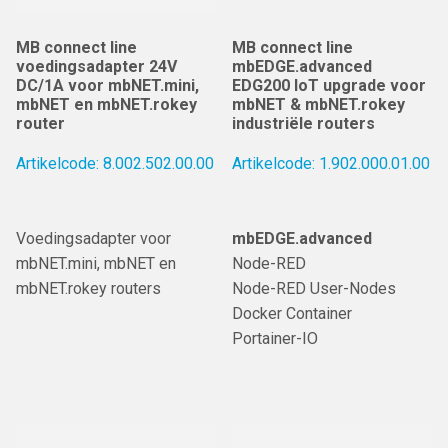
MB connect line
MB connect line
voedingsadapter 24V
mbEDGE.advanced
DC/1A voor mbNET.mini,
EDG200 IoT upgrade voor
mbNET en mbNET.rokey
mbNET & mbNET.rokey
router
industriële routers
Artikelcode: 8.002.502.00.00
Artikelcode: 1.902.000.01.00
Voedingsadapter voor
mbEDGE.advanced
mbNET.mini, mbNET en
Node-RED
mbNET.rokey routers
Node-RED User-Nodes
Docker Container
Portainer-IO