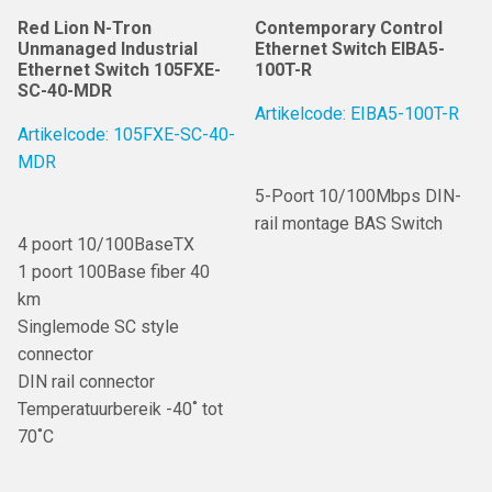
Red Lion N-Tron
Contemporary Control
Unmanaged Industrial
Ethernet Switch EIBA5-
Ethernet Switch 105FXE-
100T-R
SC-40-MDR
Artikelcode: EIBA5-100T-R
Artikelcode: 105FXE-SC-40-
MDR
5-Poort 10/100Mbps DIN-
rail montage BAS Switch
4 poort 10/100BaseTX
1 poort 100Base fiber 40
km
Singlemode SC style
connector
DIN rail connector
Temperatuurbereik -40˚ tot
70˚C