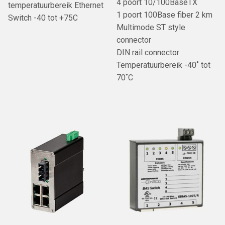
4 poort 10/100BaseTX
temperatuurbereik Ethernet
1 poort 100Base fiber 2 km
Switch -40 tot +75C
Multimode ST style
connector
DIN rail connector
Temperatuurbereik -40˚ tot
70˚C