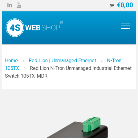
€
0,00


Home
Red Lion | Unmanaged Ethernet
N-Tron
105TX
Red Lion N-Tron Unmanaged Industrial Ethernet
Switch 105TX-MDR