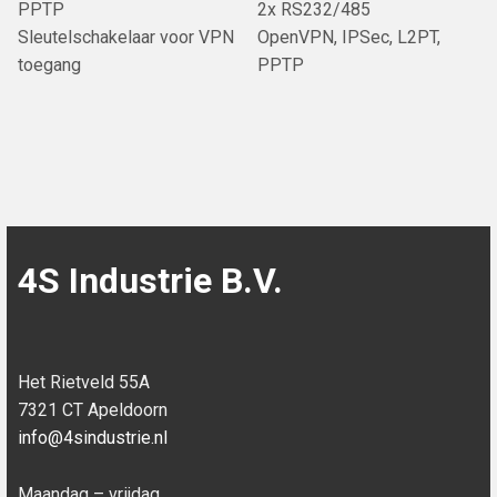
PPTP
2x RS232/485
Sleutelschakelaar voor VPN
OpenVPN, IPSec, L2PT,
toegang
PPTP
4S Industrie B.V.
Het Rietveld 55A
7321 CT Apeldoorn
info@4sindustrie.nl
Maandag – vrijdag